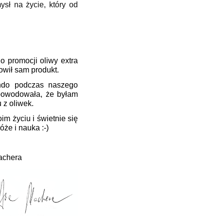
ysł na życie, który od
o promocji oliwy extra
owił sam produkt.
ndo podczas naszego
spowodowała, że byłam
 z oliwek.
oim życiu i świetnie się
że i nauka :-)
a