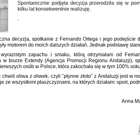
Spontanicznie podjęta decyzja przerodziła się w pom
kilku lat konsekwentnie realizuję.
.
czna decyzja, spotkanie z Fernando Ortega i jego podejście d
były motorem do moich dalszych działań. Jednak podstawę stan
 wyrazistym zapachu i smaku, którą otrzymałam od Ferna
a w biurze Extendy (Agencja Promocji Regionu Andaluzji), 
pierwszych osób w Polsce, która zakochała się w tym 100% soku
 chwili oliwa z oliwek, czyli "płynne złoto" z Andaluzji jest w m
 ze wszystkimi płaszczyznami, na których działam: sport, podró
nna Macher