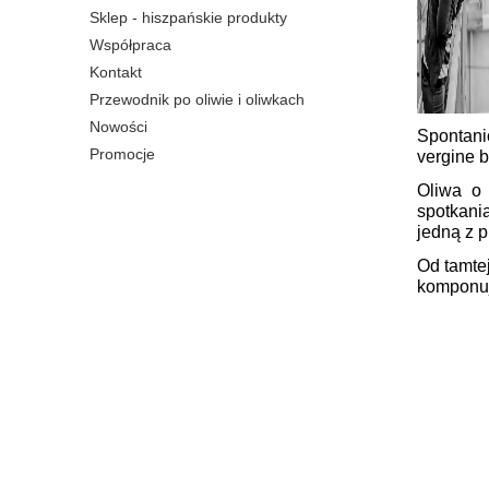
Sklep - hiszpańskie produkty
Współpraca
Kontakt
Przewodnik po oliwie i oliwkach
Nowości
Spontani
Promocje
vergine 
Oliwa o
spotkani
jedną z 
Od tamtej
komponuje
A