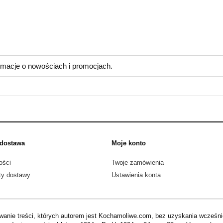
eziono produktów spełniających podane kryteria.
ormacje o nowościach i promocjach.
 dostawa
Moje konto
ości
Twoje zamówienia
ty dostawy
Ustawienia konta
anie treści, których autorem jest Kochamoliwe.com, bez uzyskania wcześnie