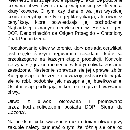
Niewielu z nas zdaje sobie sprawę z faktu, że podobnie
jak wina, oliwy również mają swój ranking, w którym są
klasyfikowane. O tym, czy dana oliwa jest wysokiej
jakości decyduje nie tylko jej klasyfikacja, ale również
certyfikaty, które potwierdzają jej pochodzenie.
Najbardziej uznanym certyfikatem w Hiszpanii jest
DOP, Denominación de Origen Protegido – Chroniony
Znak Pochodzenia.
Produkowanie oliwy w terenie, który posiada certyfikat,
jest objęte ścisłymi regułami i zasadami, które są
przestrzegane na każdym etapie produkcji. Kontrola
zaczyna się już od momentu, w którym oliwka zostanie
zasadzona. Następnie sprawdza się jej uprawę, zbiór.
Kolejny etap to tłoczenie i tu ważny jest sposób, w jaki
się to robi, podobnie jak następnie jej butelkowanie.
Ostatni etap podlegający kontroli to przechowywanie
oliwy..
Oliwa z oliwek oferowana i promowana
przez kochamoliwe.com posiada DOP ‘Sierra de
Cazorla’.
Na polskim rynku występuje dużo odmian oliwy i przy
zakupie należy pamiętać o tym, że różnią się one od