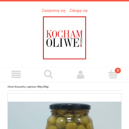
Zarejestruj się
Zaloguj się
Oliwki Manzanilla z ogórkiem 950g (550g)