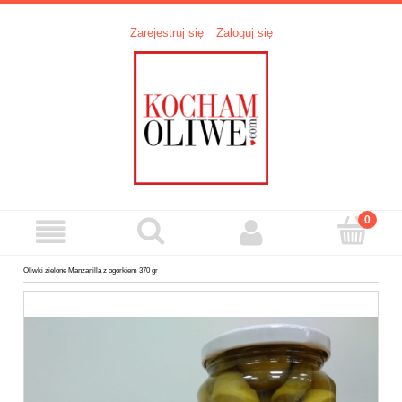
Zarejestruj się
Zaloguj się
Oliwki zielone Manzanilla z ogórkiem 370 gr