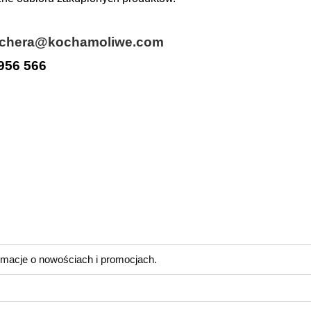
chera@kochamoliwe.com
956 566
eziono produktów spełniających podane kryteria.
ormacje o nowościach i promocjach.