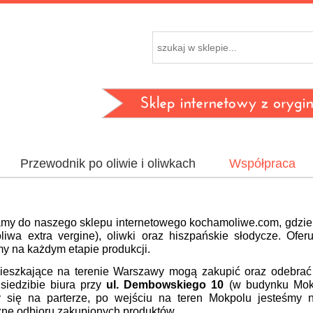
Przewodnik po oliwie i oliwkach
Współpraca
my do naszego sklepu internetowego kochamoliwe.com, gdzie
oliwa extra vergine), oliwki oraz hiszpańskie słodycze. Ofer
y na każdym etapie produkcji.
eszkające na terenie Warszawy mogą zakupić oraz odebrać
iedzibie biura przy
ul. Dembowskiego 10
(w budynku Mokp
 się na parterze, po wejściu na teren Mokpolu jesteśmy 
czne odbioru zakupionych produktów.