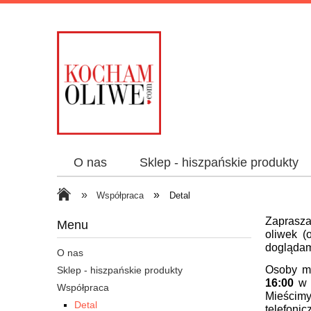
O nas
Sklep - hiszpańskie produkty
»
»
Współpraca
Detal
Zaprasza
Menu
oliwek (
doglądam
O nas
Osoby mi
Sklep - hiszpańskie produkty
16:00
w s
Współpraca
Mieścimy
Detal
telefoni