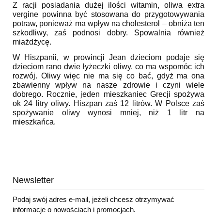
Z racji posiadania dużej ilości witamin, oliwa extra
vergine powinna być stosowana do przygotowywania
potraw, ponieważ ma wpływ na cholesterol – obniża ten
szkodliwy, zaś podnosi dobry. Spowalnia również
miażdżycę.
W Hiszpanii, w prowincji Jean dzieciom podaje się
dzieciom rano dwie łyżeczki oliwy, co ma wspomóc ich
rozwój. Oliwy więc nie ma się co bać, gdyż ma ona
zbawienny wpływ na nasze zdrowie i czyni wiele
dobrego. Rocznie, jeden mieszkaniec Grecji spożywa
ok 24 litry oliwy. Hiszpan zaś 12 litrów. W Polsce zaś
spożywanie oliwy wynosi mniej, niż 1 litr na
mieszkańca.
Nie znaleziono produktów spełniających podane kryteria.
Newsletter
Podaj swój adres e-mail, jeżeli chcesz otrzymywać
informacje o nowościach i promocjach.