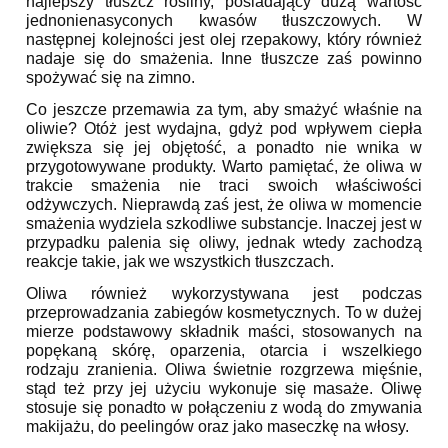
najlepszy tłuszcz rośliny, posiadający dużą wartość
jednonienasyconych kwasów tłuszczowych. W
następnej kolejności jest olej rzepakowy, który również
nadaje się do smażenia. Inne tłuszcze zaś powinno
spożywać się na zimno.
Co jeszcze przemawia za tym, aby smażyć właśnie na
oliwie? Otóż jest wydajna, gdyż pod wpływem ciepła
zwiększa się jej objętość, a ponadto nie wnika w
przygotowywane produkty. Warto pamiętać, że oliwa w
trakcie smażenia nie traci swoich właściwości
odżywczych. Nieprawdą zaś jest, że oliwa w momencie
smażenia wydziela szkodliwe substancje. Inaczej jest w
przypadku palenia się oliwy, jednak wtedy zachodzą
reakcje takie, jak we wszystkich tłuszczach.
Oliwa również wykorzystywana jest podczas
przeprowadzania zabiegów kosmetycznych. To w dużej
mierze podstawowy składnik maści, stosowanych na
popękaną skórę, oparzenia, otarcia i wszelkiego
rodzaju zranienia. Oliwa świetnie rozgrzewa mięśnie,
stąd też przy jej użyciu wykonuje się masaże. Oliwę
stosuje się ponadto w połączeniu z wodą do zmywania
makijażu, do peelingów oraz jako maseczkę na włosy.