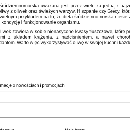
śródziemnomorska uważana jest przez wielu za jedną z najzd
liwy z oliwek oraz świeżych warzyw. Hiszpanie czy Grecy, któr
 świetnym przykładem na to, że dieta śródziemnomorska niesie
 kondycję i funkcjonowanie organizmu.
oliwek zawiera w sobie nienasycone kwasy tłuszczowe, które 
ymi z układem krążenia, z nadciśnieniem, a nawet choro
dantom. Warto więc wykorzystywać oliwę w swojej kuchni każd
eziono produktów spełniających podane kryteria.
ormacje o nowościach i promocjach.