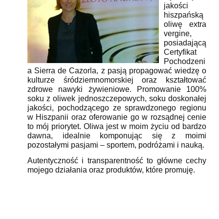
jakości
hiszpańską
oliwę extra
vergine,
posiadającą
Certyfikat
Pochodzeni
a Sierra de Cazorla, z pasją propagować wiedzę o
kulturze śródziemnomorskiej oraz kształtować
zdrowe nawyki żywieniowe. Promowanie 100%
soku z oliwek jednoszczepowych, soku doskonałej
jakości, pochodzącego ze sprawdzonego regionu
w Hiszpanii oraz oferowanie go w rozsądnej cenie
to mój priorytet. Oliwa jest w moim życiu od bardzo
dawna, idealnie komponując się z moimi
pozostałymi pasjami – sportem, podróżami i nauką.
Autentyczność i transparentność to główne cechy
mojego działania oraz produktów, które promuję.
Nie znaleziono produktów spełniających podane kryteria.