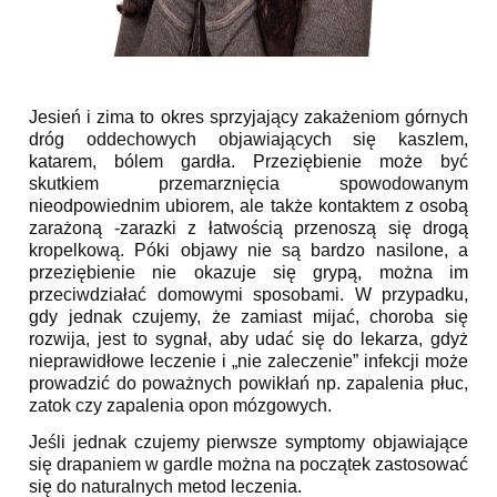
Jesień i zima to okres sprzyjający zakażeniom górnych
dróg oddechowych objawiających się kaszlem,
katarem, bólem gardła. Przeziębienie może być
skutkiem przemarznięcia spowodowanym
nieodpowiednim ubiorem, ale także kontaktem z osobą
zarażoną -zarazki z łatwością przenoszą się drogą
kropelkową. Póki objawy nie są bardzo nasilone, a
przeziębienie nie okazuje się grypą, można im
przeciwdziałać domowymi sposobami. W przypadku,
gdy jednak czujemy, że zamiast mijać, choroba się
rozwija, jest to sygnał, aby udać się do lekarza, gdyż
nieprawidłowe leczenie i „nie zaleczenie” infekcji może
prowadzić do poważnych powikłań np. zapalenia płuc,
zatok czy zapalenia opon mózgowych.
Jeśli jednak czujemy pierwsze symptomy objawiające
się drapaniem w gardle można na początek zastosować
się do naturalnych metod leczenia.