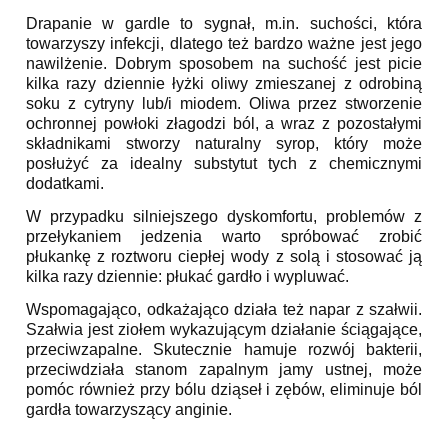
Drapanie w gardle to sygnał, m.in. suchości, która
towarzyszy infekcji, dlatego też bardzo ważne jest jego
nawilżenie. Dobrym sposobem na suchość jest picie
kilka razy dziennie łyżki oliwy zmieszanej z odrobiną
soku z cytryny lub/i miodem. Oliwa przez stworzenie
ochronnej powłoki złagodzi ból, a wraz z pozostałymi
składnikami stworzy naturalny syrop, który może
posłużyć za idealny substytut tych z chemicznymi
dodatkami.
W przypadku silniejszego dyskomfortu, problemów z
przełykaniem jedzenia warto spróbować zrobić
płukankę z roztworu ciepłej wody z solą i stosować ją
kilka razy dziennie: płukać gardło i wypluwać.
Wspomagająco, odkażająco działa też napar z szałwii.
Szałwia jest ziołem wykazującym działanie ściągające,
przeciwzapalne. Skutecznie hamuje rozwój bakterii,
przeciwdziała stanom zapalnym jamy ustnej, może
pomóc również przy bólu dziąseł i zębów, eliminuje ból
gardła towarzyszący anginie.